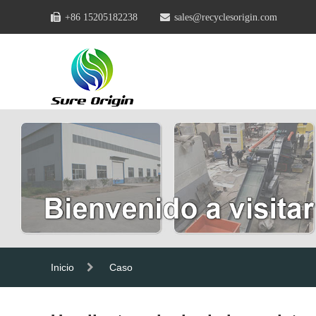
+86 15205182238
sales@recyclesorigin.com
Inicio
Caso