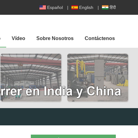
Español
|
English
|
हिंदी
o
Vídeo
Sobre Nosotros
Contáctenos