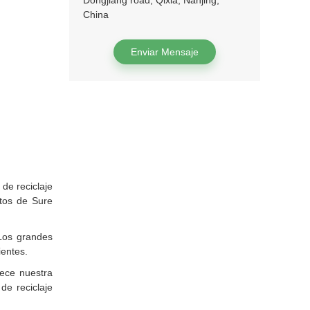
Dongjiang road, Qixia, Nanjing,
China
Enviar Mensaje
de reciclaje
tos de Sure
Los grandes
ientes.
lece nuestra
de reciclaje