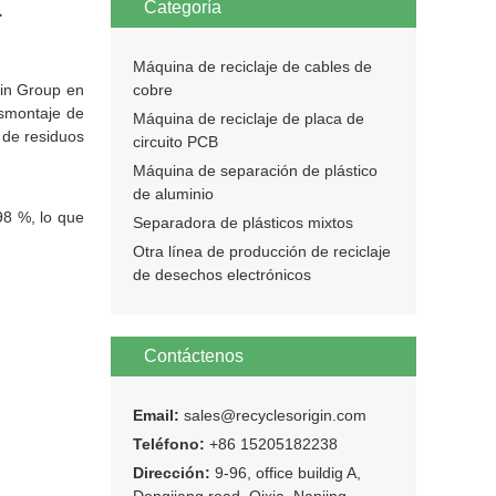
a
Categoría
Máquina de reciclaje de cables de
gin Group en
cobre
esmontaje de
Máquina de reciclaje de placa de
 de residuos
circuito PCB
Máquina de separación de plástico
de aluminio
98 %, lo que
Separadora de plásticos mixtos
Otra línea de producción de reciclaje
de desechos electrónicos
Contáctenos
Email:
sales@recyclesorigin.com
Teléfono:
+86 15205182238
Dirección:
9-96, office buildig A,