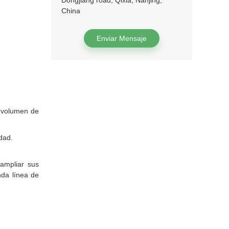
Dongjiang road, Qixia, Nanjing,
China
Enviar Mensaje
e volumen de
dad.
 ampliar sus
nda línea de