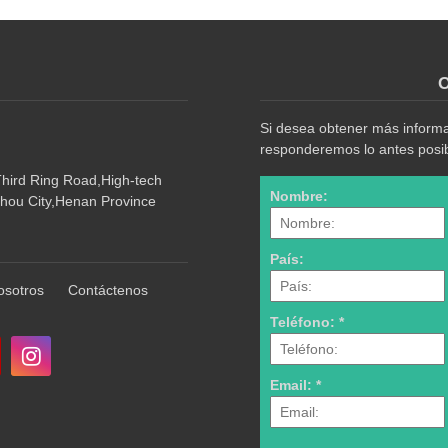
O
Si desea obtener más informac
responderemos lo antes posib
Third Ring Road,High-tech
Nombre:
hou City,Henan Province
País:
osotros
Contáctenos
Teléfono: *
Email: *