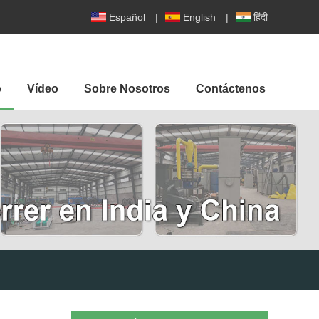
Español
|
English
|
हिंदी
o
Vídeo
Sobre Nosotros
Contáctenos