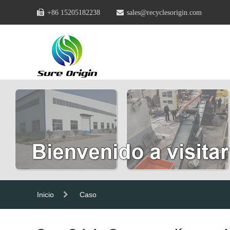
+86 15205182238
sales@recyclesorigin.com
Inicio
Caso