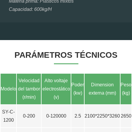
Materia prima:
Plásticos mixtos
Capacidad:
600kg/H
PARÁMETROS TÉCNICOS
Velocidad
Alto voltaje
Poder
Dimension
Peso
Modelo
del tambor
electrostático
(kw)
externa (mm)
(kg)
(r/min)
(v)
SY-C-
0-200
0-120000
2.5
2100*2250*3260
2650
1200