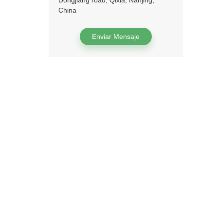
Dongjiang road, Qixia, Nanjing,
China
Enviar Mensaje