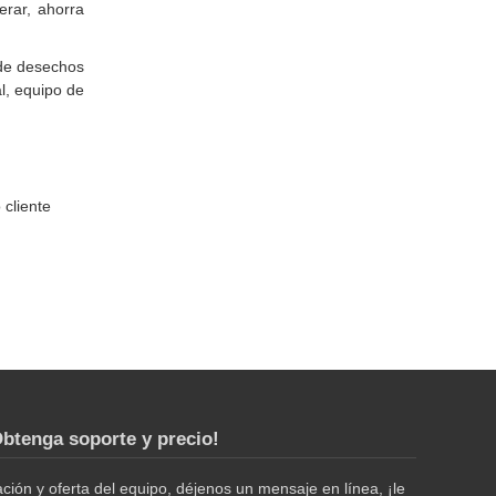
erar, ahorra
 de desechos
l, equipo de
 cliente
btenga soporte y precio!
ión y oferta del equipo, déjenos un mensaje en línea, ¡le