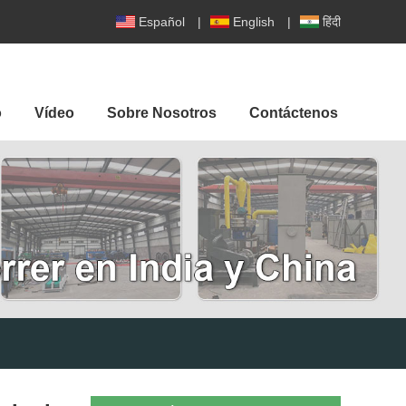
Español
|
English
|
हिंदी
o
Vídeo
Sobre Nosotros
Contáctenos