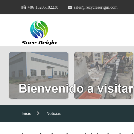
+86 15205182238
sales@recyclesorigin.com
Inicio
Noticias