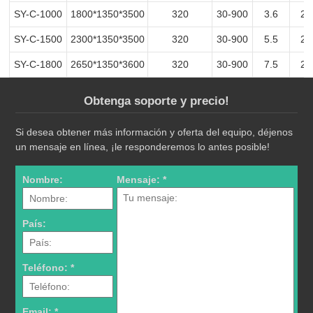
SY-C-1000
1800*1350*3500
320
30-900
3.6
20
SY-C-1500
2300*1350*3500
320
30-900
5.5
20
SY-C-1800
2650*1350*3600
320
30-900
7.5
20
Obtenga soporte y precio!
Si desea obtener más información y oferta del equipo, déjenos
un mensaje en línea, ¡le responderemos lo antes posible!
Nombre:
Mensaje: *
País:
Teléfono: *
Email: *