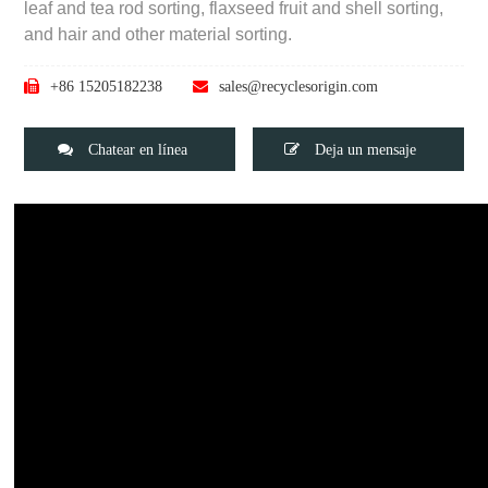
leaf and tea rod sorting, flaxseed fruit and shell sorting,
and hair and other material sorting.
+86 15205182238
sales@recyclesorigin.com
Chatear en línea
Deja un mensaje