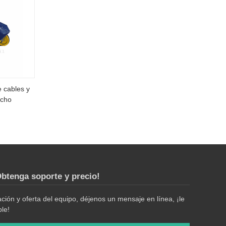
 cables y
echo
btenga soporte y precio!
ión y oferta del equipo, déjenos un mensaje en línea, ¡le
le!