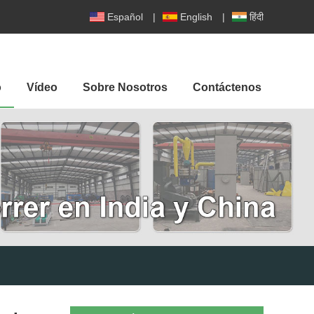
Español
|
English
|
हिंदी
o
Vídeo
Sobre Nosotros
Contáctenos