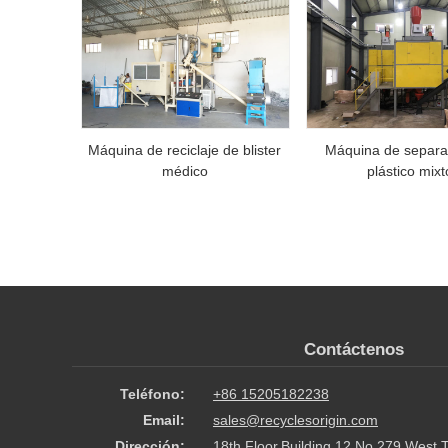
Máquina de reciclaje de blister
Máquina de separa
médico
plástico mixt
Contáctenos
Teléfono:
+86 15205182238
Email:
sales@recyclesorigin.com
Dirección:
18th Floor,Building 12,No.279,West 