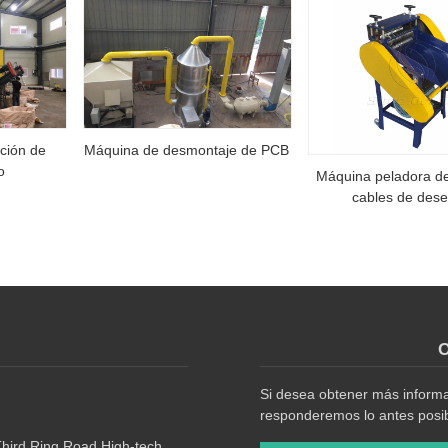
ción de
Máquina de desmontaje de PCB
o
Máquina peladora de
cables de des
O
Si desea obtener más informac
responderemos lo antes posib
Third Ring Road,High-tech