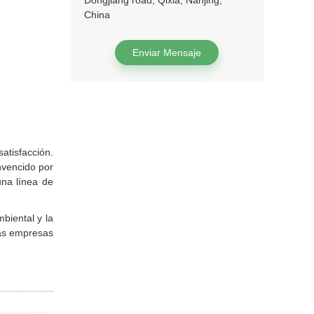
Dongjiang road, Qixia, Nanjing,
China
Enviar Mensaje
atisfacción.
nvencido por
una línea de
biental y la
más empresas