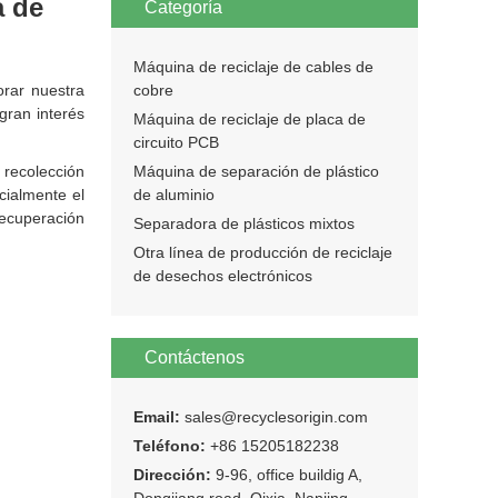
a de
Categoría
Máquina de reciclaje de cables de
orar nuestra
cobre
gran interés
Máquina de reciclaje de placa de
circuito PCB
 recolección
Máquina de separación de plástico
cialmente el
de aluminio
recuperación
Separadora de plásticos mixtos
Otra línea de producción de reciclaje
de desechos electrónicos
Contáctenos
Email:
sales@recyclesorigin.com
Teléfono:
+86 15205182238
Dirección:
9-96, office buildig A,