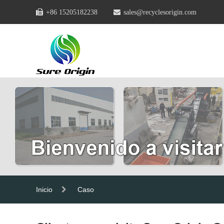
+86 15205182238
sales@recyclesorigin.com
Inicio
Caso