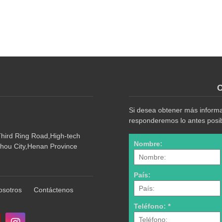
O
Si desea obtener más informac
responderemos lo antes posib
Third Ring Road,High-tech
Nombre:
hou City,Henan Province
País:
osotros
Contáctenos
Teléfono: *