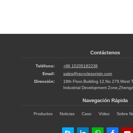
Contáctenos
Teléfono:
+86 15205182238
Email:
sales@recyclesorigin.com
Dirección:
18th Floor,Building 12,No.279,West 
Industrial Development Zone,Zhengz
Navegación Rápida
Productos
Noticias
Caso
Vídeo
Sobre N