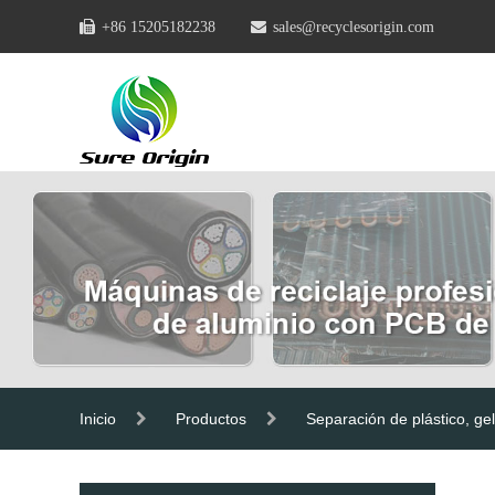
+86 15205182238
sales@recyclesorigin.com
Inicio
Productos
Separación de plástico, gel