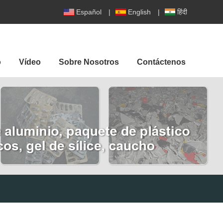
Español
|
English
|
हिंदी
o
Vídeo
Sobre Nosotros
Contáctenos