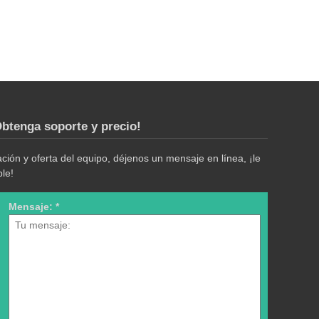
btenga soporte y precio!
ión y oferta del equipo, déjenos un mensaje en línea, ¡le
le!
Mensaje: *