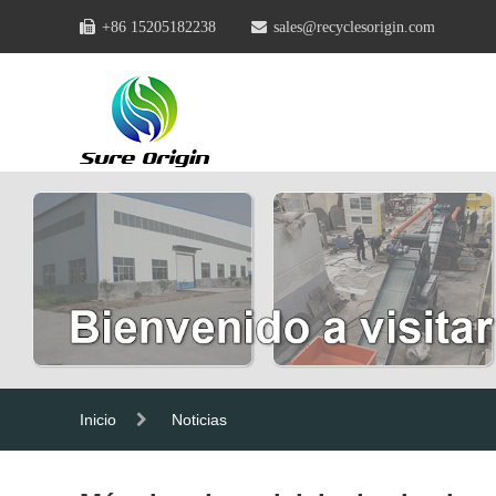
+86 15205182238
sales@recyclesorigin.com
Inicio
Noticias