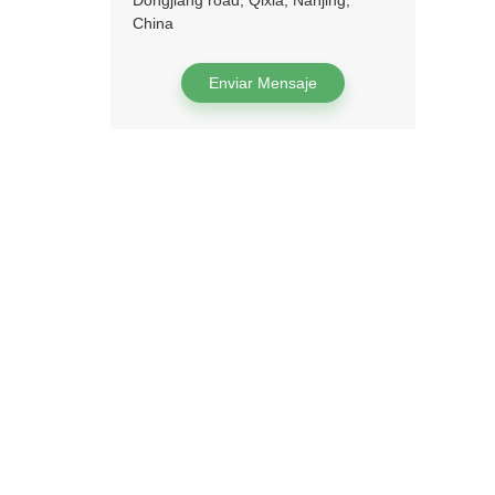
Dongjiang road, Qixia, Nanjing,
China
Enviar Mensaje