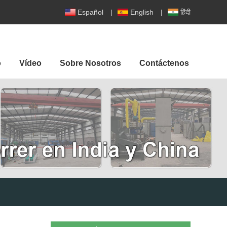
Español
|
English
|
हिंदी
o
Vídeo
Sobre Nosotros
Contáctenos