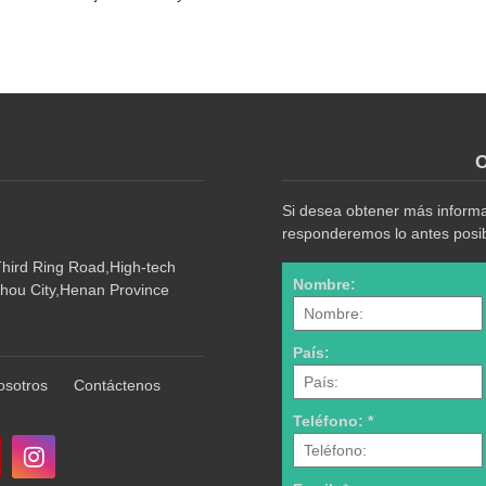
O
Si desea obtener más informac
responderemos lo antes posib
Third Ring Road,High-tech
Nombre:
hou City,Henan Province
País:
osotros
Contáctenos
Teléfono: *