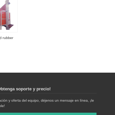
nd rubber
btenga soporte y precio!
ión y oferta del equipo, déjenos un mensaje en línea, ¡le
le!