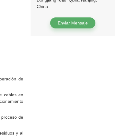
Dongjiang road, Qixia, Nanjing,
China
Enviar Mensaje
uperación de
e cables en
cionamiento
n proceso de
esiduos y al