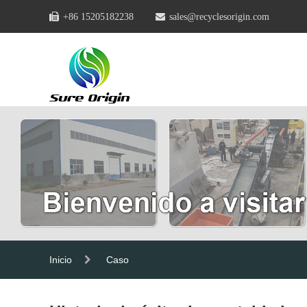
+86 15205182238
sales@recyclesorigin.com
Inicio
Caso