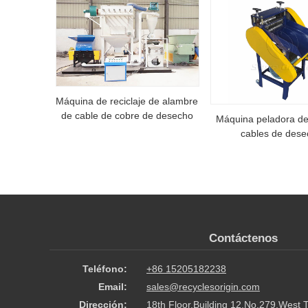
Máquina de reciclaje de alambre
de cable de cobre de desecho
Máquina peladora de
cables de dese
Contáctenos
Teléfono:
+86 15205182238
Email:
sales@recyclesorigin.com
Dirección:
18th Floor,Building 12,No.279,West 