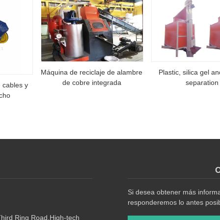
Máquina de reciclaje de alambre
Plastic, silica gel a
de cobre integrada
separation
 cables y
cho
O
Si desea obtener más informac
responderemos lo antes posib
Third Ring Road,High-tech