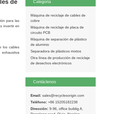
bles de
Categoría
Máquina de reciclaje de cables de
ión para las
cobre
 invertir en
Máquina de reciclaje de placa de
circuito PCB
Máquina de separación de plástico
de aluminio
e los cables
Separadora de plásticos mixtos
a exhaustiva
Otra línea de producción de reciclaje
de desechos electrónicos
Contáctenos
Email:
sales@recyclesorigin.com
Teléfono:
+86 15205182238
Dirección:
9-96, office buildig A,