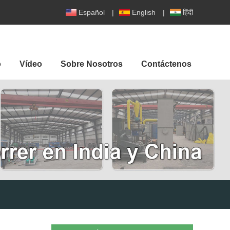
Español
|
English
|
हिंदी
o
Vídeo
Sobre Nosotros
Contáctenos