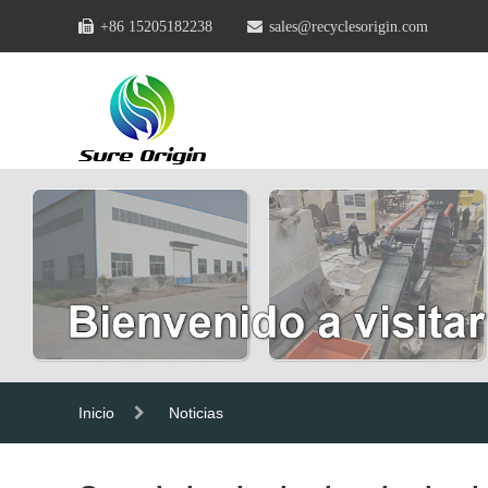
+86 15205182238
sales@recyclesorigin.com
Inicio
Noticias