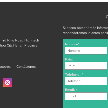
O
Si desea obtener más informac
responderemos lo antes posib
Third Ring Road,High-tech
Nombre:
hou City,Henan Province
País:
osotros
Contáctenos
Teléfono: *
Email: *