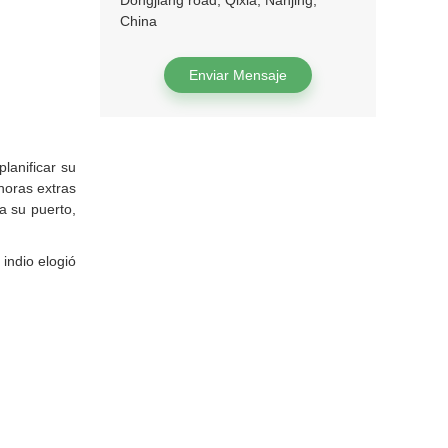
Dongjiang road, Qixia, Nanjing,
China
Enviar Mensaje
lanificar su
horas extras
a su puerto,
 indio elogió