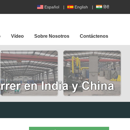
Español
|
English
|
हिंदी
o
Vídeo
Sobre Nosotros
Contáctenos