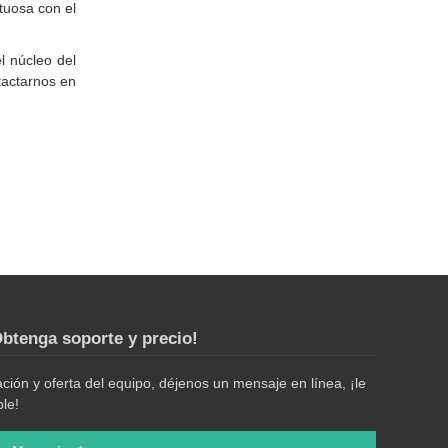
tuosa con el
el núcleo del
tactarnos en
btenga soporte y precio!
ión y oferta del equipo, déjenos un mensaje en línea, ¡le
le!