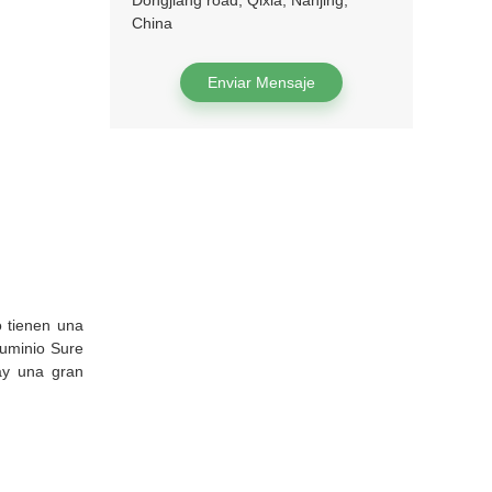
Dongjiang road, Qixia, Nanjing,
China
Enviar Mensaje
o tienen una
luminio Sure
ay una gran