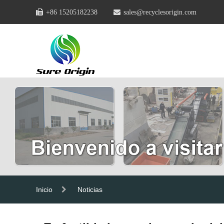
+86 15205182238
sales@recyclesorigin.com
Inicio
Noticias