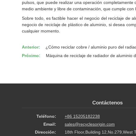
pulsos, que puede realizar una operación completamente ce
medio ambiente y libre de contaminación, que cumple con l
Sobre todo, es factible hacer el negocio del reciclaje de a
negocio de reciclaje de plástico de aluminio, si desea com
cualquier momento.
Anterior:
¿Cómo reciclar cobre / aluminio puro del radia
Próximo:
Máquina de reciclaje de radiador de aluminio d
Contáctenos
Teléfono:
+86 15205182238
Email:
sales@recyclesorigin.com
Dirección:
18th Floor,Building 12,No.279,West 