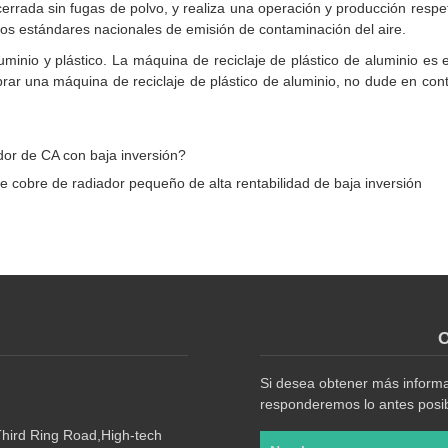
rrada sin fugas de polvo, y realiza una operación y producción respe
os estándares nacionales de emisión de contaminación del aire.
luminio y plástico. La máquina de reciclaje de plástico de aluminio es 
prar una máquina de reciclaje de plástico de aluminio, no dude en con
dor de CA con baja inversión?
e cobre de radiador pequeño de alta rentabilidad de baja inversión
O
Si desea obtener más informac
responderemos lo antes posib
Third Ring Road,High-tech