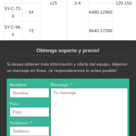
≤15
2-4
120-150
SY-C-72-
54
6480-12960
II
SY-C-96-
72
8640-17280
II
Obtenga soporte y precio!
Si desea obtener más información y oferta del equipo, déjenos
un mensaje en línea, ¡le responderemos lo antes posible!
Nombre:
Mensaje: *
País:
Teléfono: *