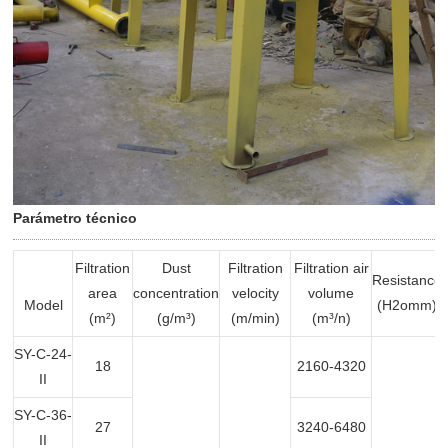
Parámetro técnico
Filtration
Dust
Filtration
Filtration air
Resistance
area
concentration
velocity
volume
Model
(H2omm)
(m²)
(g/m³)
(m/min)
(m³/n)
SY-C-24-
18
2160-4320
II
SY-C-36-
27
3240-6480
II