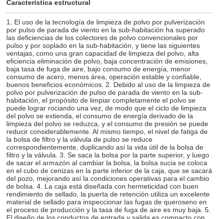
Característica estructural
1. El uso de la tecnología de limpieza de polvo por pulverización
por pulso de parada de viento en la sub-habitación ha superado
las deficiencias de los colectores de polvo convencionales por
pulso y por soplado en la sub-habitación, y tiene las siguientes
ventajas, como una gran capacidad de limpieza del polvo, alta
eficiencia eliminación de polvo, baja concentración de emisiones,
baja tasa de fuga de aire, bajo consumo de energía, menor
consumo de acero, menos área, operación estable y confiable,
buenos beneficios económicos. 2. Debido al uso de la limpieza de
polvo por pulverización de pulso de parada de viento en la sub-
habitación, el propósito de limpiar completamente el polvo se
puede lograr rociando una vez, de modo que el ciclo de limpieza
del polvo se extienda, el consumo de energía derivado de la
limpieza del polvo se reduzca, y el consumo de presión se puede
reducir considerablemente. Al mismo tiempo, el nivel de fatiga de
la bolsa de filtro y la válvula de pulso se reduce
correspondientemente, duplicando así la vida útil de la bolsa de
filtro y la válvula. 3. Se saca la bolsa por la parte superior, y luego
de sacar el armazón al cambiar la bolsa, la bolsa sucia se coloca
en el cubo de cenizas en la parte inferior de la caja, que se sacará
del pozo, mejorando así la condiciones operativas para el cambio
de bolsa. 4. La caja está diseñada con hermeticidad con buen
rendimiento de sellado, la puerta de retención utiliza un excelente
material de sellado para inspeccionar las fugas de queroseno en
el proceso de producción y la tasa de fuga de aire es muy baja. 5.
El diseño de los conductos de entrada y salida es compacto con