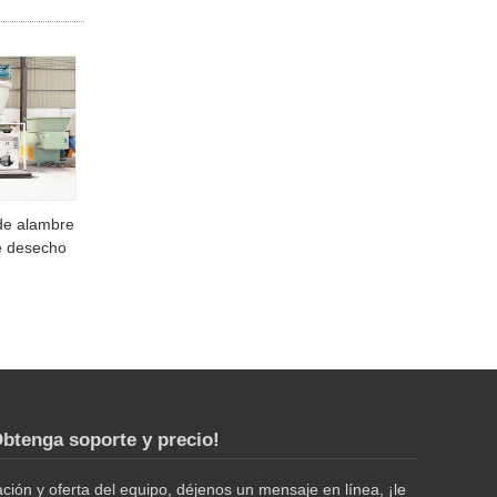
 de alambre
e desecho
btenga soporte y precio!
ión y oferta del equipo, déjenos un mensaje en línea, ¡le