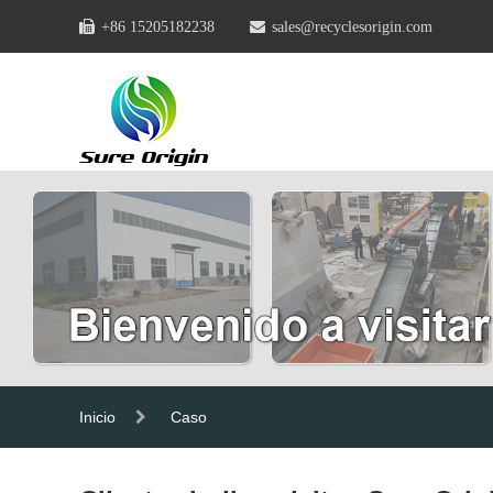
+86 15205182238
sales@recyclesorigin.com
Inicio
Caso