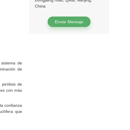
Dongjiang road, Qixia, Nanjing,
China
Enviar Mensaje
o sistema de
iminación de
pirólisis de
ones con más
la confianza
uctífera que