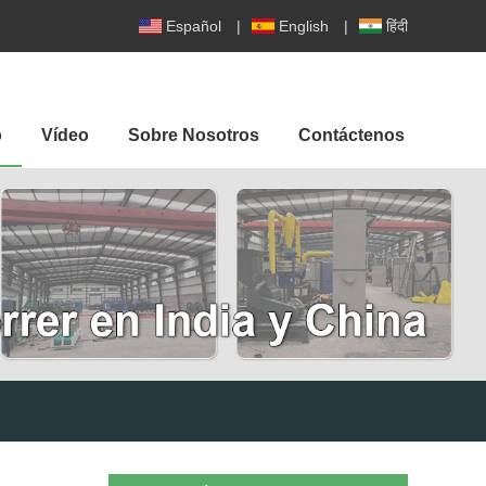
Español
|
English
|
हिंदी
o
Vídeo
Sobre Nosotros
Contáctenos