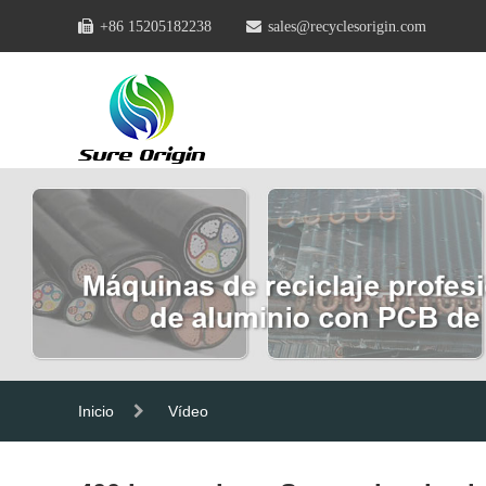
+86 15205182238
sales@recyclesorigin.com
Inicio
Vídeo