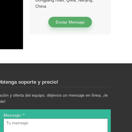
Dongjiang road, Qixia, Nanjing,
China
Enviar Mensaje
btenga soporte y precio!
ión y oferta del equipo, déjenos un mensaje en línea, ¡le
le!
Mensaje: *