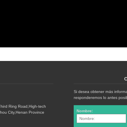
O
Si desea obtener más informac
responderemos lo antes posib
Third Ring Road,High-tech
Nombre:
hou City,Henan Province